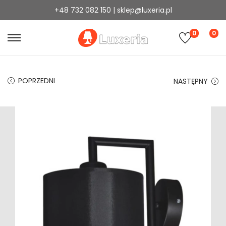
+48 732 082 150 | sklep@luxeria.pl
0
0
POPRZEDNI
NASTĘPNY