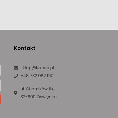
Kontakt
sklep@luxeria.pl
+48 732 082 150
ul. Chemików 1b,
32-600 Oświęcim