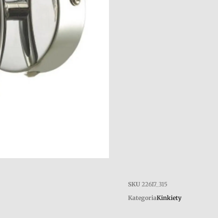
SKU
22617_315
Kategoria
Kinkiety