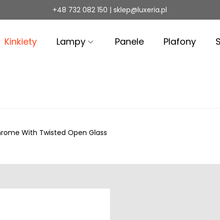
+48 732 082 150 | sklep@luxeria.pl
Kinkiety
Lampy
Panele
Plafony
 Chrome With Twisted Open Glass