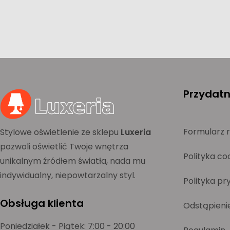
Przydatne
Formularz 
Stylowe oświetlenie ze sklepu
Luxeria
pozwoli oświetlić Twoje wnętrza
Polityka co
unikalnym źródłem światła, nada mu
indywidualny, niepowtarzalny styl.
Polityka pr
Obsługa klienta
Odstąpieni
Poniedziałek - Piątek: 7:00 - 20:00