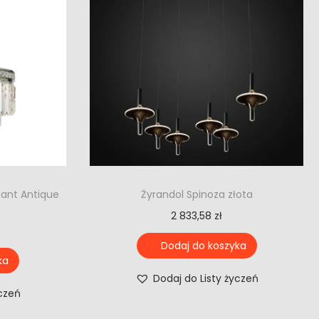
dant Antique
Żyrandol Spinoza złota
2 833,58
zł
Dodaj do koszyka
ka
Dodaj do Listy życzeń
yczeń