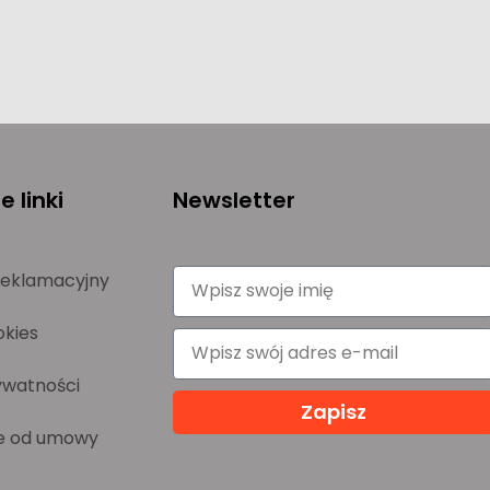
 linki
Newsletter
reklamacyjny
okies
ywatności
Zapisz
e od umowy