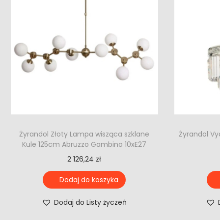
Żyrandol Złoty Lampa wisząca szklane
Żyrandol Vy
Kule 125cm Abruzzo Gambino 10xE27
2 126,24
zł
Dodaj do koszyka
Dodaj do Listy życzeń