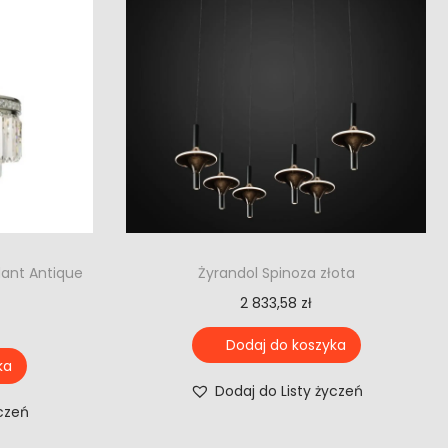
dant Antique
Żyrandol Spinoza złota
2 833,58
zł
Dodaj do koszyka
ka
Dodaj do Listy życzeń
yczeń