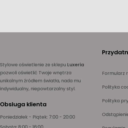
Przydatne
Stylowe oświetlenie ze sklepu
Luxeria
pozwoli oświetlić Twoje wnętrza
Formularz 
unikalnym źródłem światła, nada mu
Polityka co
indywidualny, niepowtarzalny styl.
Polityka pr
Obsługa klienta
Odstąpieni
Poniedziałek - Piątek: 7:00 - 20:00
Sobota: 8:00 - 16:00