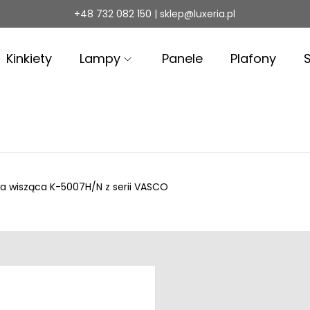
+48 732 082 150 | sklep@luxeria.pl
Kinkiety
Lampy
Panele
Plafony
 wisząca K-5007H/N z serii VASCO