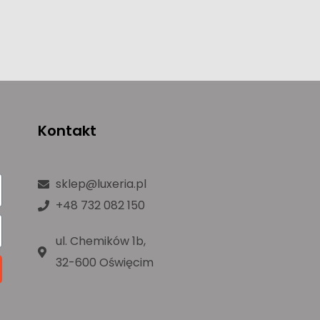
Kontakt
sklep@luxeria.pl
+48 732 082 150
ul. Chemików 1b,
32-600 Oświęcim