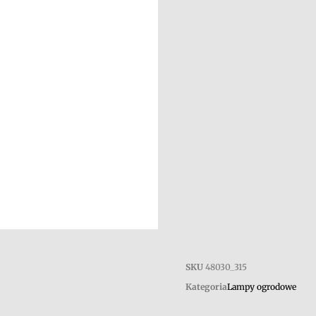
SKU
48030_315
Kategoria
Lampy ogrodowe