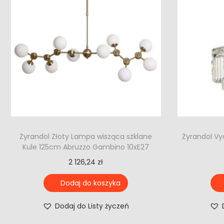
Żyrandol Złoty Lampa wisząca szklane
Żyrandol Vy
Kule 125cm Abruzzo Gambino 10xE27
2 126,24
zł
Dodaj do koszyka
Dodaj do Listy życzeń