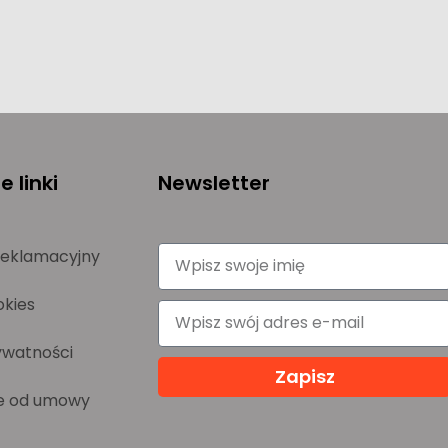
 linki
Newsletter
reklamacyjny
okies
ywatności
Zapisz
e od umowy