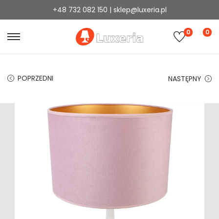
+48 732 082 150 | sklep@luxeria.pl
0
0
POPRZEDNI
NASTĘPNY