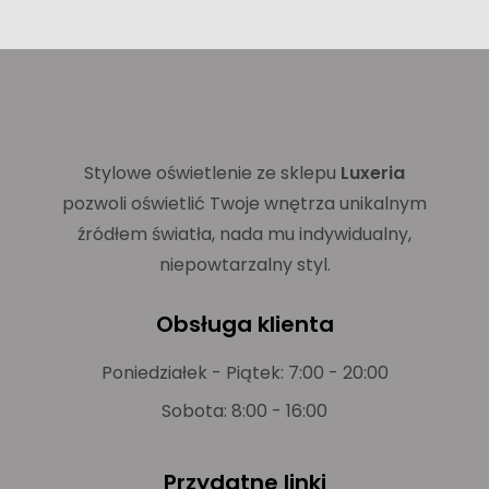
Stylowe oświetlenie ze sklepu
Luxeria
pozwoli oświetlić Twoje wnętrza unikalnym
źródłem światła, nada mu indywidualny,
niepowtarzalny styl.
Obsługa klienta
Poniedziałek - Piątek: 7:00 - 20:00
Sobota: 8:00 - 16:00
Przydatne linki