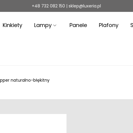
+48 732 082 150 | sklep@luxeria.pl
Kinkiety
Lampy
Panele
Plafony
pper naturalno-błękitny