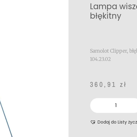
Lampa wisz
błękitny
Samolot Clipper, bł
104.23.02
360,91
zł
Dodaj do Listy życ