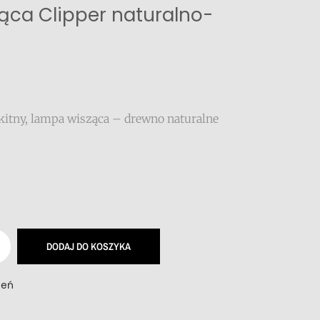
ąca Clipper naturalno-
ękitny, lampa wisząca – drewno naturalne
DODAJ DO KOSZYKA
zeń