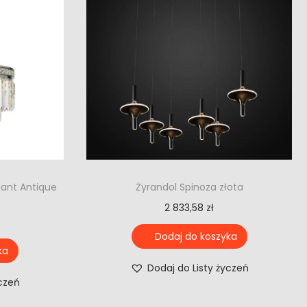
dant Antique
Żyrandol Spinoza złota
2 833,58
zł
Dodaj do koszyka
ka
Dodaj do Listy życzeń
yczeń