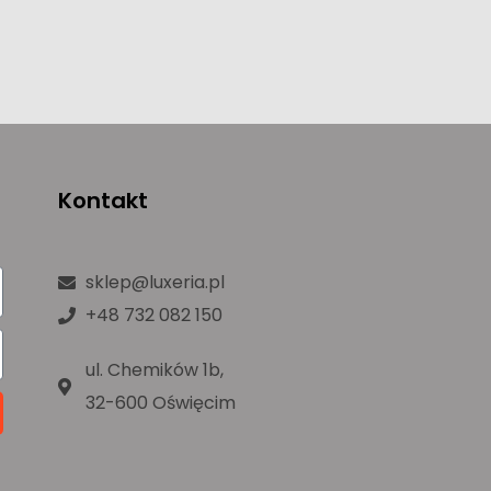
Kontakt
sklep@luxeria.pl
+48 732 082 150
ul. Chemików 1b,
32-600 Oświęcim