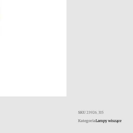
SKU
23926_315
Kategoria
Lampy wiszące