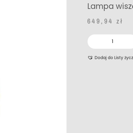
Lampa wisz
649,94
zł
Dodaj do Listy życ