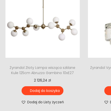
Żyrandol Złoty Lampa wisząca szklane
Żyrandol Vy
Kule 125cm Abruzzo Gambino 10xE27
2 126,24
zł
Dodaj do koszyka
Dodaj do Listy życzeń