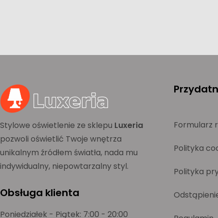
Przydatne
Formularz 
Stylowe oświetlenie ze sklepu
Luxeria
pozwoli oświetlić Twoje wnętrza
Polityka co
unikalnym źródłem światła, nada mu
indywidualny, niepowtarzalny styl.
Polityka pr
Obsługa klienta
Odstąpieni
Poniedziałek - Piątek: 7:00 - 20:00