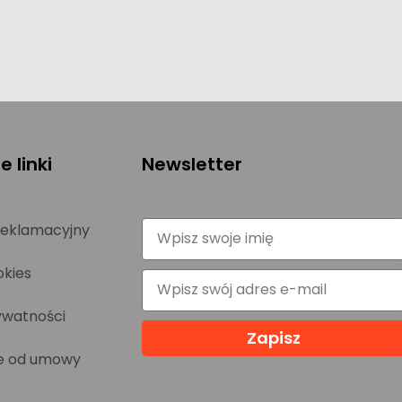
 linki
Newsletter
reklamacyjny
okies
ywatności
Zapisz
e od umowy