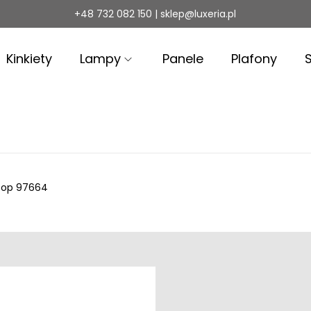
+48 732 082 150 | sklep@luxeria.pl
Kinkiety
Lampy
Panele
Plafony
oop 97664