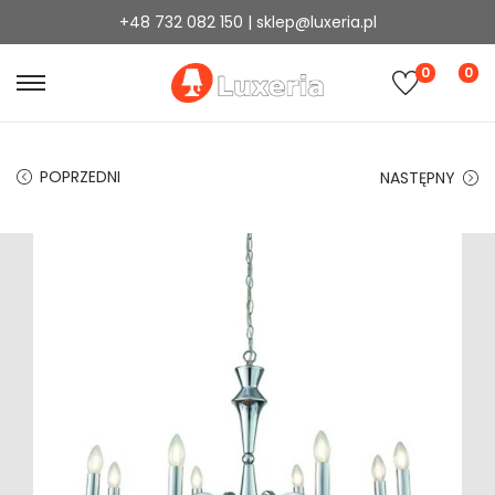
+48 732 082 150 | sklep@luxeria.pl
0
0
POPRZEDNI
NASTĘPNY