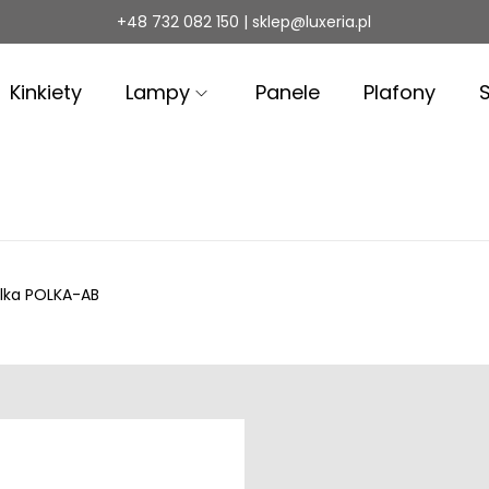
+48 732 082 150 | sklep@luxeria.pl
Kinkiety
Lampy
Panele
Plafony
lka POLKA-AB