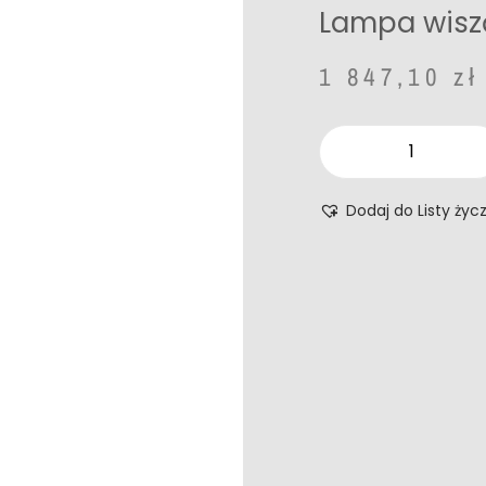
Lampa wisz
1 847,10
zł
Dodaj do Listy życ