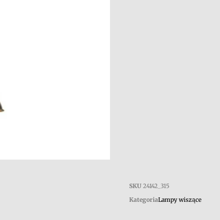
SKU
24142_315
Kategoria
Lampy wiszące