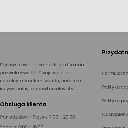
Przydatne
Stylowe oświetlenie ze sklepu
Luxeria
pozwoli oświetlić Twoje wnętrza
Formularz 
unikalnym źródłem światła, nada mu
Polityka co
indywidualny, niepowtarzalny styl.
Polityka pr
Obsługa klienta
Odstąpieni
Poniedziałek - Piątek: 7:00 - 20:00
Sobota: 8:00 - 16:00