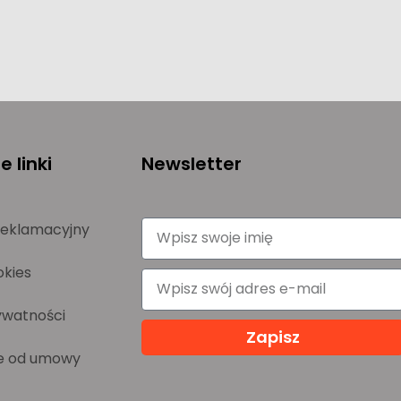
 linki
Newsletter
reklamacyjny
okies
ywatności
Zapisz
e od umowy