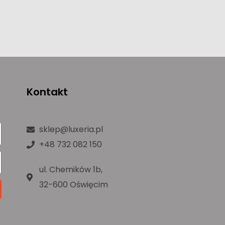
Kontakt
sklep@luxeria.pl
+48 732 082 150
ul. Chemików 1b,
32-600 Oświęcim