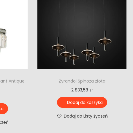
dant Antique
Żyrandol Spinoza złota
2 833,58
zł
Dodaj do koszyka
ka
Dodaj do Listy życzeń
yczeń