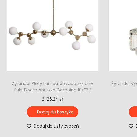
Żyrandol Złoty Lampa wisząca szklane
Żyrandol Vy
Kule 125cm Abruzzo Gambino 10xE27
2 126,24
zł
Dodaj do koszyka
Dodaj do Listy życzeń