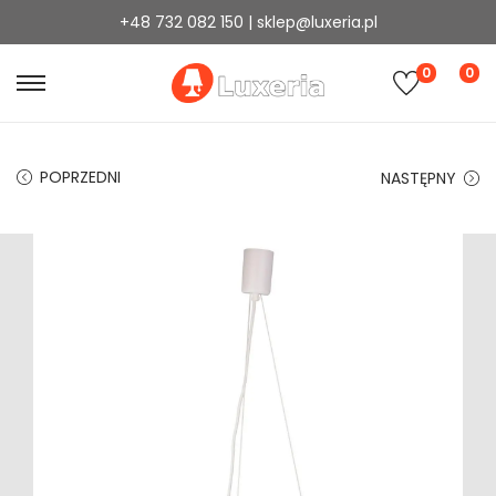
+48 732 082 150 | sklep@luxeria.pl
0
0
POPRZEDNI
NASTĘPNY