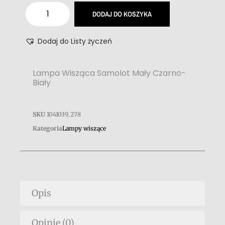
DODAJ DO KOSZYKA
Dodaj do Listy życzeń
Lampa Wisząca Samolot Mały Czarno-
Biały
SKU
1041039_278
Kategoria
Lampy wiszące
Opis
Opinie (0)