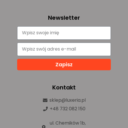
Newsletter
Zapisz
Kontakt
sklep@luxeria.pl
+48 732 082 150
ul. Chemików 1b,