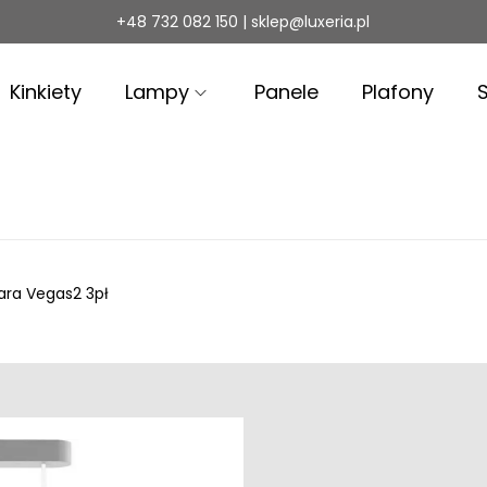
+48 732 082 150 | sklep@luxeria.pl
Kinkiety
Lampy
Panele
Plafony
ara Vegas2 3pł