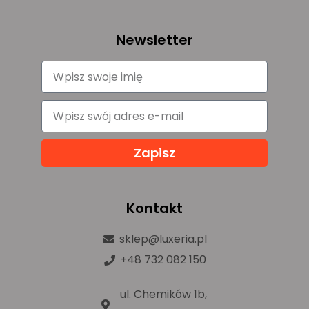
Newsletter
Zapisz
Kontakt
sklep@luxeria.pl
+48 732 082 150
ul. Chemików 1b,