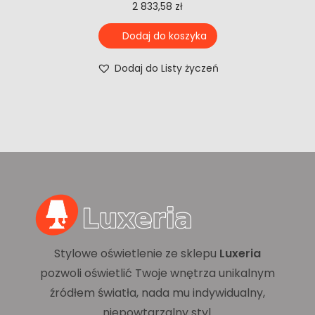
2 833,58
zł
Dodaj do koszyka
Dodaj do Listy życzeń
Stylowe oświetlenie ze sklepu
Luxeria
pozwoli oświetlić Twoje wnętrza unikalnym
źródłem światła, nada mu indywidualny,
niepowtarzalny styl.