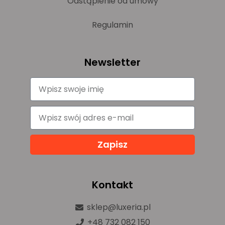
Odstąpienie od umowy
Regulamin
Newsletter
Zapisz
Kontakt
sklep@luxeria.pl
+48 732 082 150