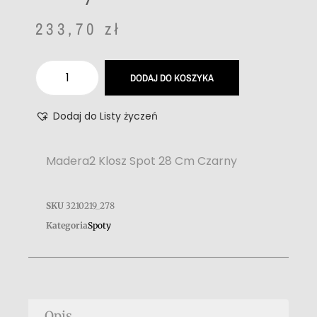
233,70
zł
DODAJ DO KOSZYKA
Dodaj do Listy życzeń
Madera2 Klosz Spot 28 Cm Czarny
SKU
3210219_278
Kategoria
Spoty
Opis