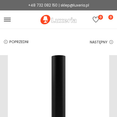
+48 732 082 150 | sklep@luxeria.pl
0
0
POPRZEDNI
NASTĘPNY