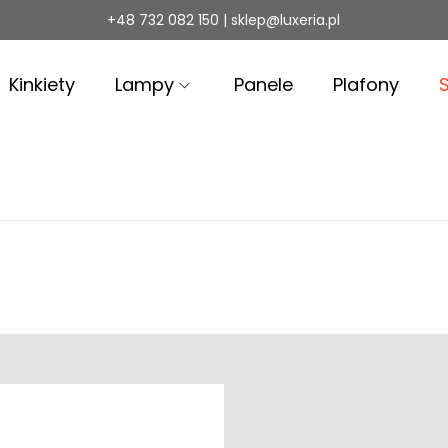
+48 732 082 150 | sklep@luxeria.pl
Kinkiety
Lampy
Panele
Plafony