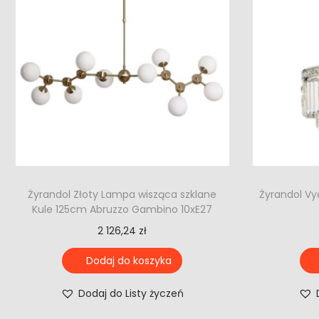
Żyrandol Złoty Lampa wisząca szklane
Żyrandol Vy
Kule 125cm Abruzzo Gambino 10xE27
2 126,24
zł
Dodaj do koszyka
Dodaj do Listy życzeń