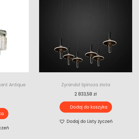
dant Antique
Żyrandol Spinoza złota
2 833,58
zł
Dodaj do koszyka
ka
Dodaj do Listy życzeń
yczeń