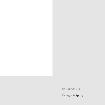
SKU
8995_315
Kategoria
Spoty