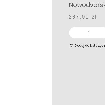
Nowodvorsk
267,91
zł
Dodaj do Listy życ