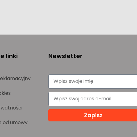
 linki
Newsletter
reklamacyjny
okies
ywatności
Zapisz
e od umowy