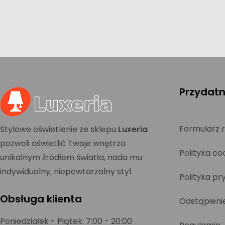
Przydatne
Formularz 
Stylowe oświetlenie ze sklepu
Luxeria
pozwoli oświetlić Twoje wnętrza
Polityka co
unikalnym źródłem światła, nada mu
indywidualny, niepowtarzalny styl.
Polityka pr
Obsługa klienta
Odstąpieni
Poniedziałek - Piątek: 7:00 - 20:00