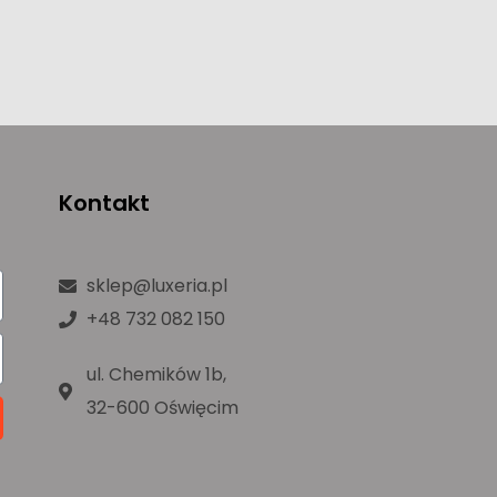
Kontakt
sklep@luxeria.pl
+48 732 082 150
ul. Chemików 1b,
32-600 Oświęcim