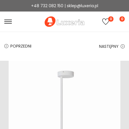
+48 732 082 150 | sklep@luxeria.pl
0
0
POPRZEDNI
NASTĘPNY