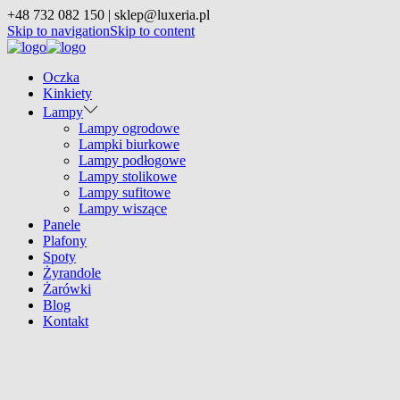
+48 732 082 150 | sklep@luxeria.pl
Skip to navigation
Skip to content
Oczka
Kinkiety
Lampy
Lampy ogrodowe
Lampki biurkowe
Lampy podłogowe
Lampy stolikowe
Lampy sufitowe
Lampy wiszące
Panele
Plafony
Spoty
Żyrandole
Żarówki
Blog
Kontakt