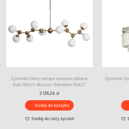
Żyrandol Złoty Lampa wisząca szklane
Żyrandol Vy
Kule 125cm Abruzzo Gambino 10xE27
2 126,24
zł
Dodaj do koszyka
Dodaj do Listy życzeń