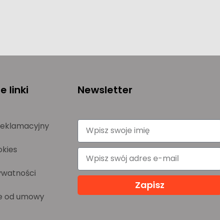
 linki
Newsletter
reklamacyjny
okies
ywatności
Zapisz
e od umowy