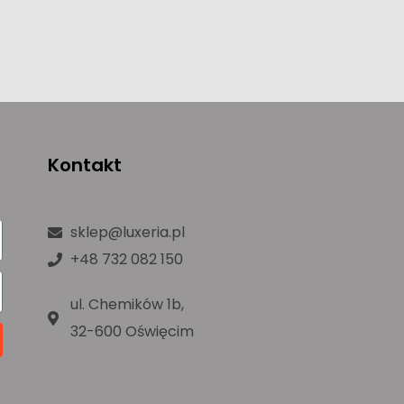
Kontakt
sklep@luxeria.pl
+48 732 082 150
ul. Chemików 1b,
32-600 Oświęcim