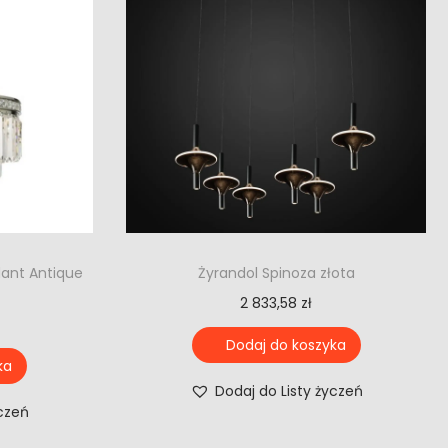
dant Antique
Żyrandol Spinoza złota
2 833,58
zł
Dodaj do koszyka
ka
Dodaj do Listy życzeń
yczeń