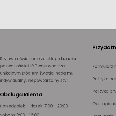
Przydatne
Stylowe oświetlenie ze sklepu
Luxeria
pozwoli oświetlić Twoje wnętrza
Formularz 
unikalnym źródłem światła, nada mu
Polityka co
indywidualny, niepowtarzalny styl.
Polityka pr
Obsługa klienta
Odstąpieni
Poniedziałek - Piątek: 7:00 - 20:00
Sobota: 8:00 - 16:00