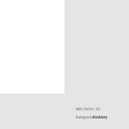
SKU
19008_315
Kategoria
Kinkiety