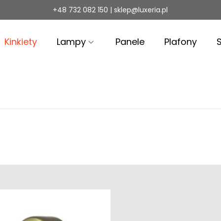
+48 732 082 150 | sklep@luxeria.pl
Kinkiety
Lampy
Panele
Plafony