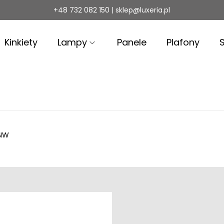
+48 732 082 150 | sklep@luxeria.pl
Kinkiety
Lampy
Panele
Plafony
 NW