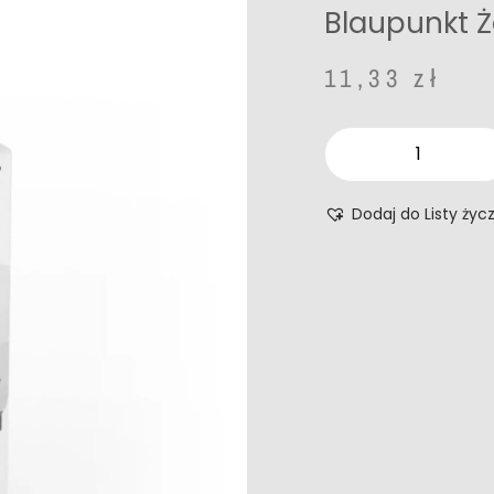
Blaupunkt Ż
11,33
zł
Dodaj do Listy życ