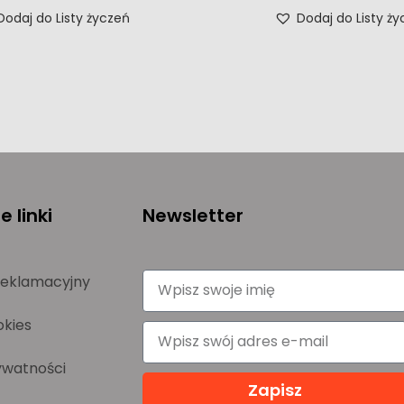
Dodaj do Listy życzeń
Dodaj do Listy ż
 linki
Newsletter
reklamacyjny
okies
ywatności
Zapisz