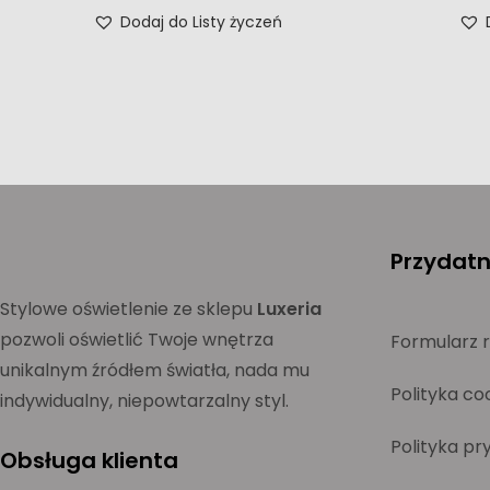
Dodaj do Listy życzeń
Przydatne
Stylowe oświetlenie ze sklepu
Luxeria
pozwoli oświetlić Twoje wnętrza
Formularz 
unikalnym źródłem światła, nada mu
Polityka co
indywidualny, niepowtarzalny styl.
Polityka pr
Obsługa klienta