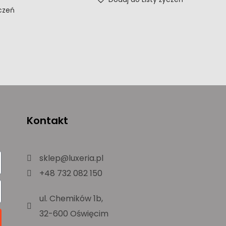
yczeń
Kontakt
sklep@luxeria.pl
+48 732 082 150
ul. Chemików 1b,
32-600 Oświęcim