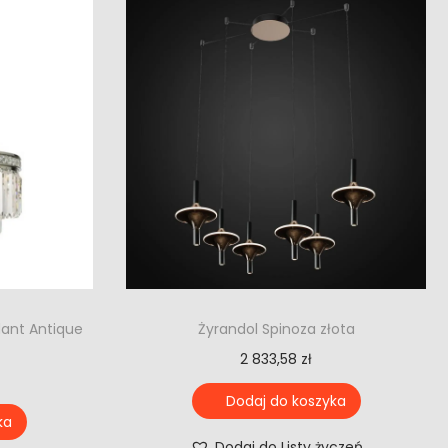
dant Antique
Żyrandol Spinoza złota
2 833,58
zł
Dodaj do koszyka
ka
Dodaj do Listy życzeń