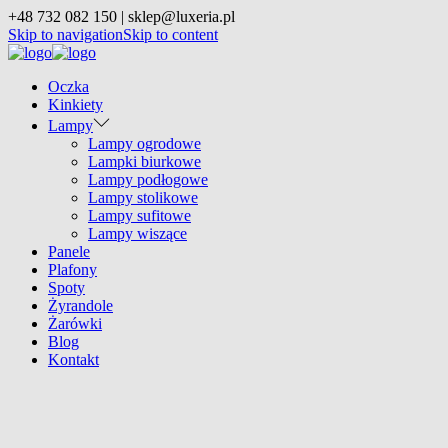
+48 732 082 150 | sklep@luxeria.pl
Skip to navigation
Skip to content
Oczka
Kinkiety
Lampy
Lampy ogrodowe
Lampki biurkowe
Lampy podłogowe
Lampy stolikowe
Lampy sufitowe
Lampy wiszące
Panele
Plafony
Spoty
Żyrandole
Żarówki
Blog
Kontakt