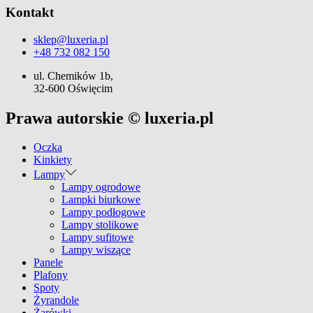
Kontakt
sklep@luxeria.pl
+48 732 082 150
ul. Chemików 1b,
32-600 Oświęcim
Prawa autorskie © luxeria.pl
Oczka
Kinkiety
Lampy
Lampy ogrodowe
Lampki biurkowe
Lampy podłogowe
Lampy stolikowe
Lampy sufitowe
Lampy wiszące
Panele
Plafony
Spoty
Żyrandole
Żarówki