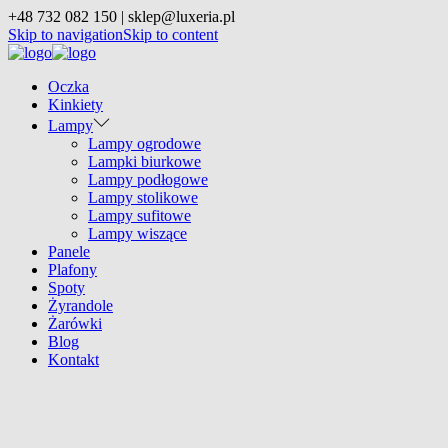
+48 732 082 150 | sklep@luxeria.pl
Skip to navigation
Skip to content
Oczka
Kinkiety
Lampy
Lampy ogrodowe
Lampki biurkowe
Lampy podłogowe
Lampy stolikowe
Lampy sufitowe
Lampy wiszące
Panele
Plafony
Spoty
Żyrandole
Żarówki
Blog
Kontakt