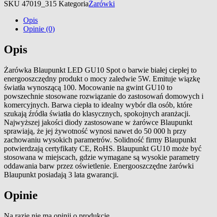
SKU
47019_315
Kategoria
Żarówki
Opis
Opinie (0)
Opis
Żarówka Blaupunkt LED GU10 Spot o barwie białej ciepłej to
energooszczędny produkt o mocy zaledwie 5W. Emituje wiązkę
światła wynoszącą 100. Mocowanie na gwint GU10 to
powszechnie stosowane rozwiązanie do zastosowań domowych i
komercyjnych. Barwa ciepła to idealny wybór dla osób, które
szukają źródła światła do klasycznych, spokojnych aranżacji.
Najwyższej jakości diody zastosowane w żarówce Blaupunkt
sprawiają, że jej żywotność wynosi nawet do 50 000 h przy
zachowaniu wysokich parametrów. Solidność firmy Blaupunkt
potwierdzają certyfikaty CE, RoHS. Blaupunkt GU10 może być
stosowana w miejscach, gdzie wymagane są wysokie parametry
oddawania barw przez oświetlenie. Energooszczędne żarówki
Blaupunkt posiadają 3 lata gwarancji.
Opinie
Na razie nie ma opinii o produkcie.