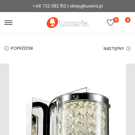
+48 732 082 150 | sklep@luxeria.pl
0
0
POPRZEDNI
NASTĘPNY