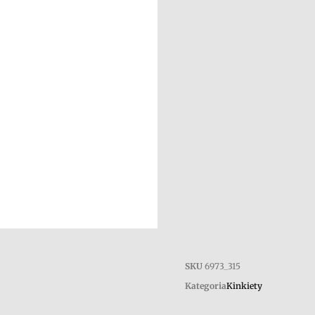
SKU
6973_315
Kategoria
Kinkiety