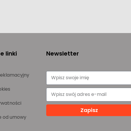
 linki
Newsletter
reklamacyjny
okies
ywatności
Zapisz
e od umowy