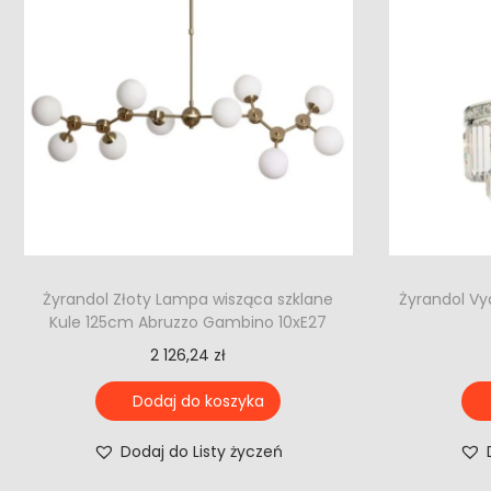
Żyrandol Złoty Lampa wisząca szklane
Żyrandol Vy
Kule 125cm Abruzzo Gambino 10xE27
2 126,24
zł
Dodaj do koszyka
Dodaj do Listy życzeń