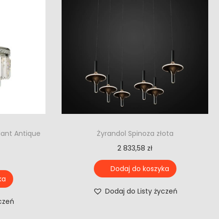
dant Antique
Żyrandol Spinoza złota
2 833,58
zł
Dodaj do koszyka
ka
Dodaj do Listy życzeń
yczeń