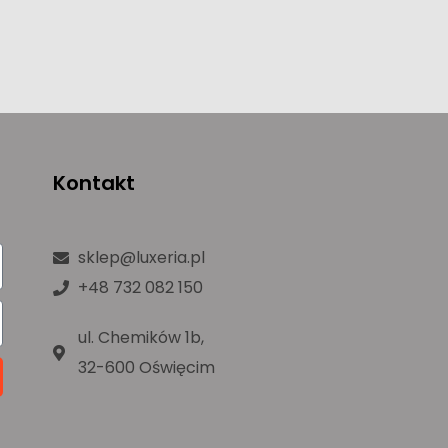
Kontakt
sklep@luxeria.pl
+48 732 082 150
ul. Chemików 1b,
32-600 Oświęcim