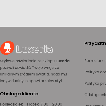
Przydatne
Formularz 
Stylowe oświetlenie ze sklepu
Luxeria
pozwoli oświetlić Twoje wnętrza
Polityka co
unikalnym źródłem światła, nada mu
indywidualny, niepowtarzalny styl.
Polityka pr
Obsługa klienta
Odstąpieni
Poniedziałek - Piątek: 7:00 - 20:00