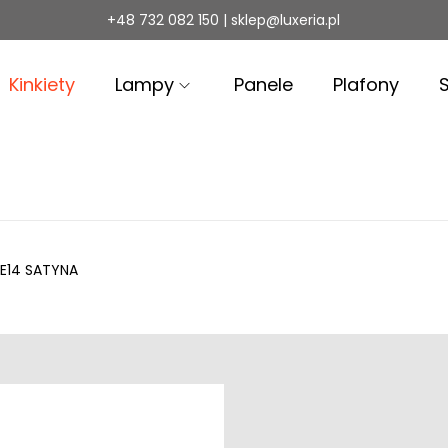
+48 732 082 150 | sklep@luxeria.pl
Kinkiety
Lampy
Panele
Plafony
E14 SATYNA