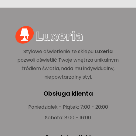
Stylowe oświetlenie ze sklepu
Luxeria
pozwoli oświetlić Twoje wnętrza unikalnym
źródłem światła, nada mu indywidualny,
niepowtarzalny styl.
Obsługa klienta
Poniedziałek - Piątek: 7:00 - 20:00
Sobota: 8:00 - 16:00