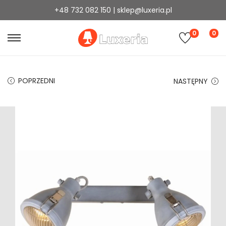
+48 732 082 150 | sklep@luxeria.pl
0
0
POPRZEDNI
NASTĘPNY