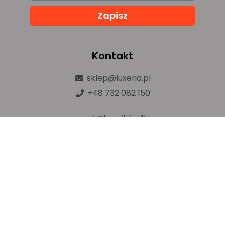
Zapisz
Kontakt
sklep@luxeria.pl
+48 732 082 150
ul. Chemików 1b,
32-600 Oświęcim
Prawa autorskie © luxeria.pl