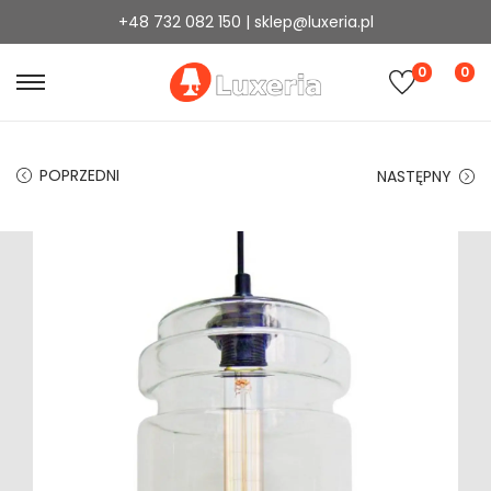
+48 732 082 150 | sklep@luxeria.pl
0
0
POPRZEDNI
NASTĘPNY