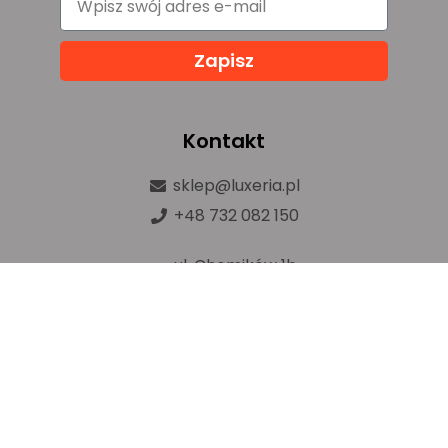
Zapisz
Kontakt
sklep@luxeria.pl
+48 732 082 150
ul. Chemików 1b,
32-600 Oświęcim