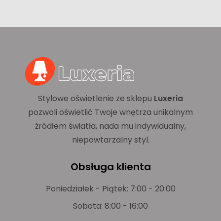
Stylowe oświetlenie ze sklepu
Luxeria
pozwoli oświetlić Twoje wnętrza unikalnym
źródłem światła, nada mu indywidualny,
niepowtarzalny styl.
Obsługa klienta
Poniedziałek - Piątek: 7:00 - 20:00
Sobota: 8:00 - 16:00