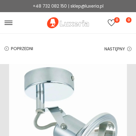
+48 732 082 150 | sklep@luxeria.pl
0
0
POPRZEDNI
NASTĘPNY