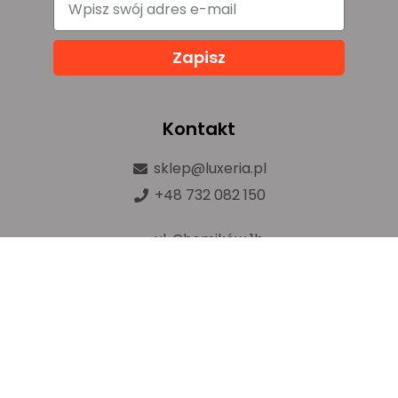
Zapisz
Kontakt
sklep@luxeria.pl
+48 732 082 150
ul. Chemików 1b,
32-600 Oświęcim