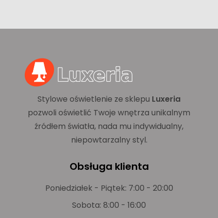
Stylowe oświetlenie ze sklepu
Luxeria
pozwoli oświetlić Twoje wnętrza unikalnym
źródłem światła, nada mu indywidualny,
niepowtarzalny styl.
Obsługa klienta
Poniedziałek - Piątek: 7:00 - 20:00
Sobota: 8:00 - 16:00