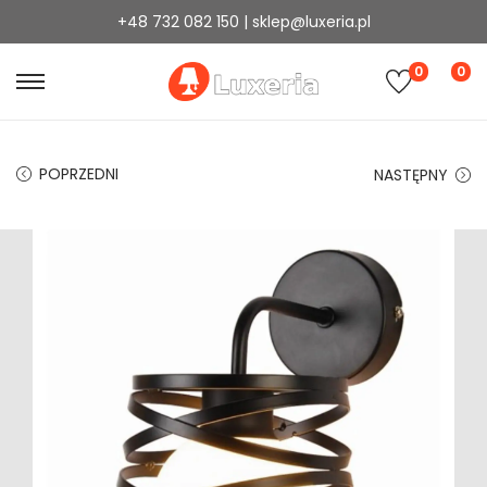
+48 732 082 150 | sklep@luxeria.pl
0
0
POPRZEDNI
NASTĘPNY