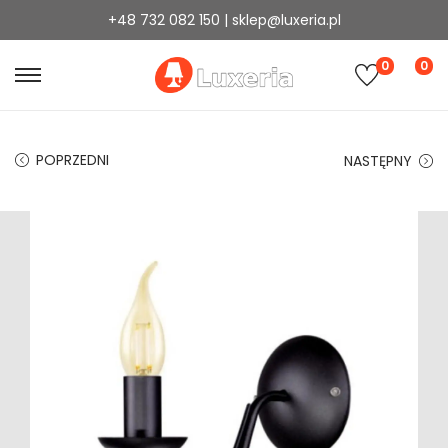
+48 732 082 150 | sklep@luxeria.pl
0
0
POPRZEDNI
NASTĘPNY