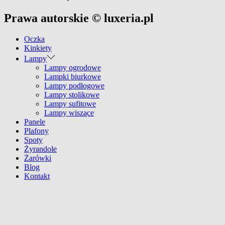
Prawa autorskie © luxeria.pl
Oczka
Kinkiety
Lampy
Lampy ogrodowe
Lampki biurkowe
Lampy podłogowe
Lampy stolikowe
Lampy sufitowe
Lampy wiszące
Panele
Plafony
Spoty
Żyrandole
Żarówki
Blog
Kontakt