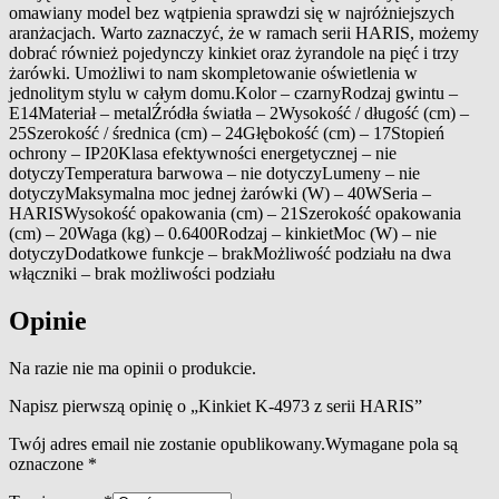
omawiany model bez wątpienia sprawdzi się w najróżniejszych
aranżacjach. Warto zaznaczyć, że w ramach serii HARIS, możemy
dobrać również pojedynczy kinkiet oraz żyrandole na pięć i trzy
żarówki. Umożliwi to nam skompletowanie oświetlenia w
jednolitym stylu w całym domu.Kolor – czarnyRodzaj gwintu –
E14Materiał – metalŹródła światła – 2Wysokość / długość (cm) –
25Szerokość / średnica (cm) – 24Głębokość (cm) – 17Stopień
ochrony – IP20Klasa efektywności energetycznej – nie
dotyczyTemperatura barwowa – nie dotyczyLumeny – nie
dotyczyMaksymalna moc jednej żarówki (W) – 40WSeria –
HARISWysokość opakowania (cm) – 21Szerokość opakowania
(cm) – 20Waga (kg) – 0.6400Rodzaj – kinkietMoc (W) – nie
dotyczyDodatkowe funkcje – brakMożliwość podziału na dwa
włączniki – brak możliwości podziału
Opinie
Na razie nie ma opinii o produkcie.
Napisz pierwszą opinię o „Kinkiet K-4973 z serii HARIS”
Twój adres email nie zostanie opublikowany.
Wymagane pola są
oznaczone
*