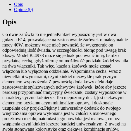
Opis
Opinie (0)
Opis
Co dwie żarówki to nie jednaKinkiet wyposażony jest w dwa
gniazda E14, pozwalające na zastosowanie żarówek o maksymalnie
mocy 40W, możemy więc mieć pewność, że wygeneruje on
odpowiednią ilość światła, w szczególności biorąc pod uwagę brak
kloszy. Model K-4973 może się jednak pochwalić inną, bardzo
przydatną cechą, gdyż oferuję on możliwość podziału źródeł światła
na dwa włączniki. Tak więc, każda z żarówek może zostać
włączona lub wyłączona oddzielnie. Wspominana cecha, wraz z
niewielkimi wymiarami, czyni kinkiet niezwykle praktycznym
elementem wyposażenia.Z pewnością dodatkowy efekt daje
zastosowanie stylizowanych uchwytów żarówek, które aby jeszcze
bardziej przypominać tradycyjny świecznik, zostały wyposażone w
charakterystyczne kołnierze. Ten niepozorny detal, jest ciekawym
elementem przełamującym minimalizm oprawy, i doskonale
uzupełnia cały projekt.Piękny i uniwersalny dodatek do twojego
wnętrzaSama oprawa wykonana jest w całości z malowanego
proszkowo metalu, natomiast jego powłoka jest matowa, co bez
wątpienia czyni kinkiet jeszcze bardziej uniwersalnym. Z uwagi na
swoją stonowaną kolorystykę oraz ciekawą kombinację stylów,