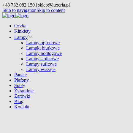
+48 732 082 150 | sklep@luxeria.pl
Skip to navigation
Skip to content
Oczka
Kinkiety
Lampy
Lampy ogrodowe
Lampki biurkowe
Lampy podłogowe
Lampy stolikowe
Lampy sufitowe
Lampy wiszące
Panele
Plafony
Spoty
Żyrandole
Żarówki
Blog
Kontakt