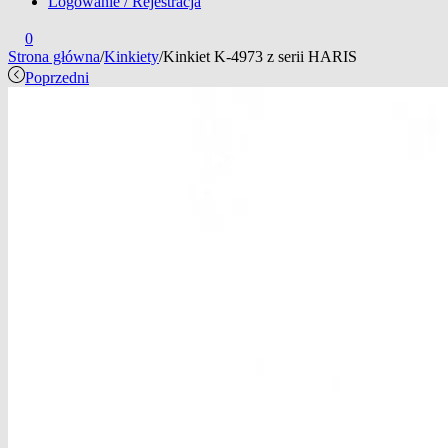
Logowanie / Rejestracja
0
Strona główna
/
Kinkiety
/
Kinkiet K-4973 z serii HARIS
Poprzedni