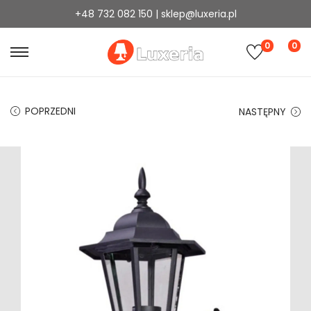
+48 732 082 150 | sklep@luxeria.pl
0
0
POPRZEDNI
NASTĘPNY