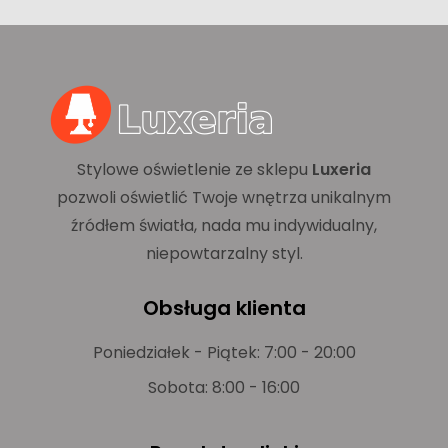
Stylowe oświetlenie ze sklepu
Luxeria
pozwoli oświetlić Twoje wnętrza unikalnym
źródłem światła, nada mu indywidualny,
niepowtarzalny styl.
Obsługa klienta
Poniedziałek - Piątek: 7:00 - 20:00
Sobota: 8:00 - 16:00