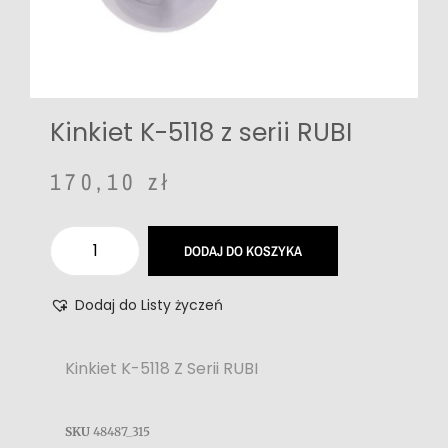
Kinkiet K-5118 z serii RUBI
170,10
zł
DODAJ DO KOSZYKA
Dodaj do Listy życzeń
Kinkiet K-5118 Z Serii RUBI
SKU
48487_315