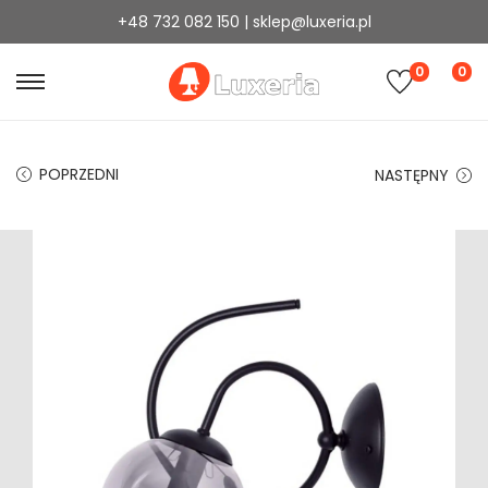
+48 732 082 150 | sklep@luxeria.pl
0
0
POPRZEDNI
NASTĘPNY