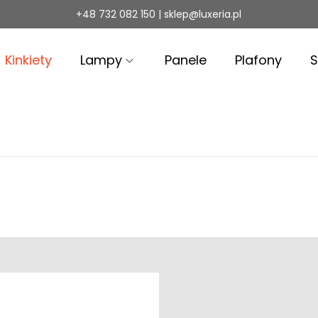
+48 732 082 150 | sklep@luxeria.pl
Kinkiety
Lampy
Panele
Plafony
S