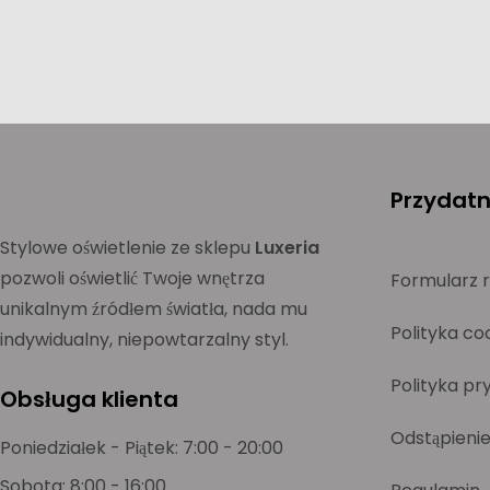
Przydatne
Stylowe oświetlenie ze sklepu
Luxeria
pozwoli oświetlić Twoje wnętrza
Formularz 
unikalnym źródłem światła, nada mu
Polityka co
indywidualny, niepowtarzalny styl.
Polityka pr
Obsługa klienta
Odstąpieni
Poniedziałek - Piątek: 7:00 - 20:00
Sobota: 8:00 - 16:00