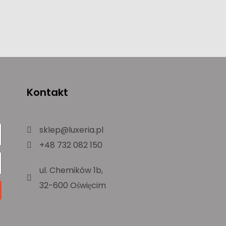
Kontakt
sklep@luxeria.pl
+48 732 082 150
ul. Chemików 1b,
32-600 Oświęcim