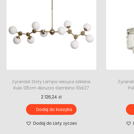
Żyrandol Złoty Lampa wisząca szklane
Żyrando
Kule 125cm Abruzzo Gambino 10xE27
Po
2 126,24
zł
Dodaj do koszyka
Dodaj do Listy życzeń