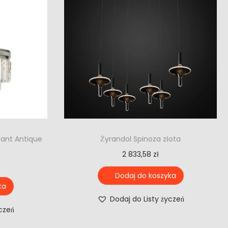
dant Antique
Żyrandol Spinoza złota
2 833,58
zł
Dodaj do koszyka
ka
Dodaj do Listy życzeń
yczeń