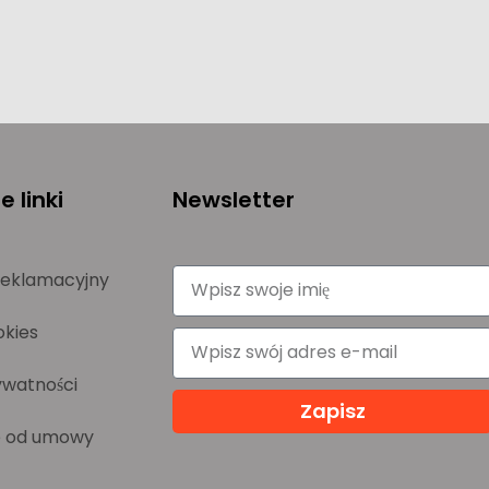
 linki
Newsletter
reklamacyjny
okies
ywatności
Zapisz
e od umowy