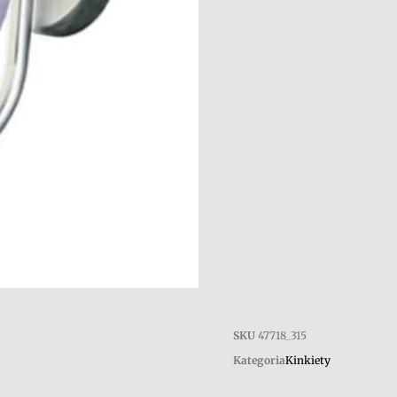
SKU
47718_315
Kategoria
Kinkiety