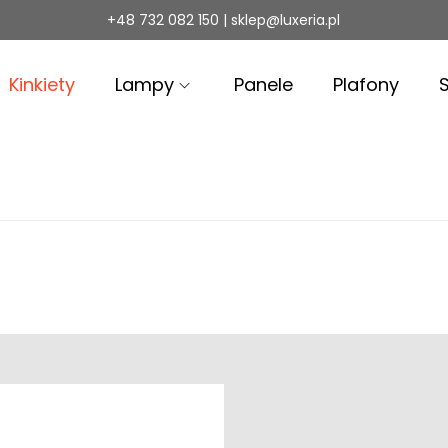
+48 732 082 150 | sklep@luxeria.pl
Kinkiety
Lampy
Panele
Plafony