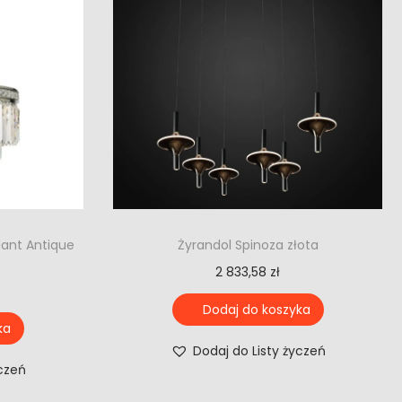
dant Antique
Żyrandol Spinoza złota
2 833,58
zł
Dodaj do koszyka
ka
Dodaj do Listy życzeń
yczeń