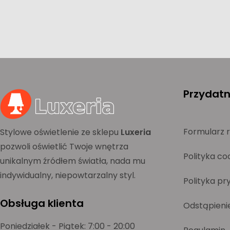
Przydatne
Formularz 
Stylowe oświetlenie ze sklepu
Luxeria
pozwoli oświetlić Twoje wnętrza
Polityka co
unikalnym źródłem światła, nada mu
indywidualny, niepowtarzalny styl.
Polityka pr
Obsługa klienta
Odstąpieni
Poniedziałek - Piątek: 7:00 - 20:00