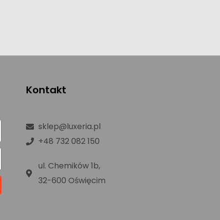
Kontakt
sklep@luxeria.pl
+48 732 082 150
ul. Chemików 1b,
32-600 Oświęcim