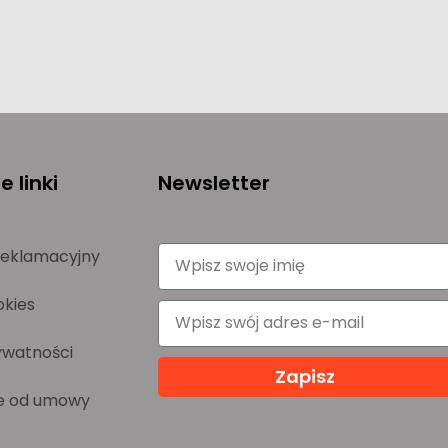
 linki
Newsletter
reklamacyjny
okies
ywatności
Zapisz
e od umowy