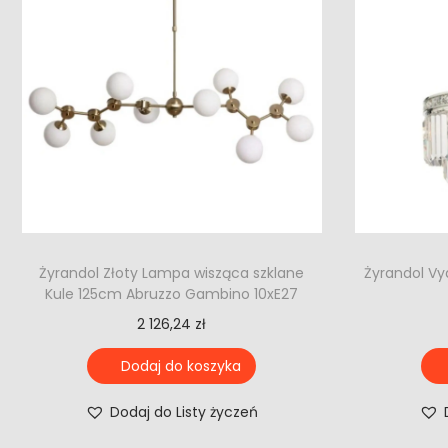
Żyrandol Złoty Lampa wisząca szklane
Żyrandol Vy
Kule 125cm Abruzzo Gambino 10xE27
2 126,24
zł
Dodaj do koszyka
Dodaj do Listy życzeń