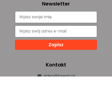
Newsletter
Zapisz
Kontakt
sklep@luxeria.pl
+48 732 082 150
ul. Chemików 1b,
32-600 Oświęcim