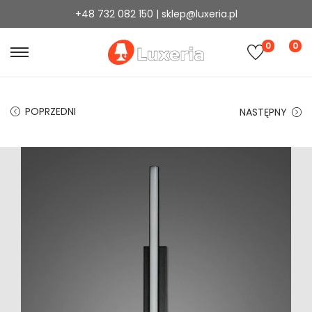
+48 732 082 150 | sklep@luxeria.pl
0
0
POPRZEDNI
NASTĘPNY