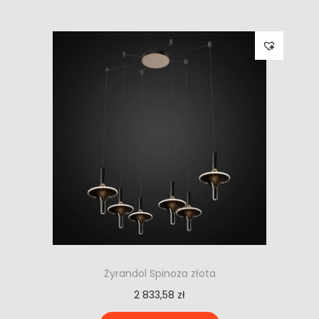
Żyrandol Spinoza złota
2 833,58
zł