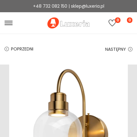
+48 732 082 150 | sklep@luxeria.pl
0
0
POPRZEDNI
NASTĘPNY