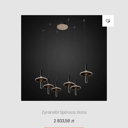
Żyrandol Spinoza złota
2 833,58
zł