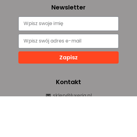
Newsletter
Zapisz
Kontakt
sklep@luxeria.pl
+48 732 082 150
ul. Chemików 1b,
32-600 Oświęcim