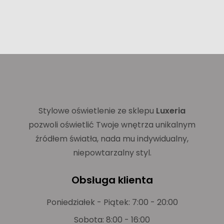
Stylowe oświetlenie ze sklepu
Luxeria
pozwoli oświetlić Twoje wnętrza unikalnym
źródłem światła, nada mu indywidualny,
niepowtarzalny styl.
Obsługa klienta
Poniedziałek - Piątek: 7:00 - 20:00
Sobota: 8:00 - 16:00