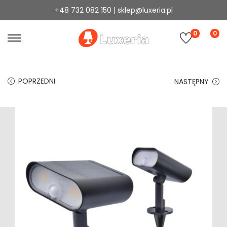
+48 732 082 150 | sklep@luxeria.pl
0
0
POPRZEDNI
NASTĘPNY