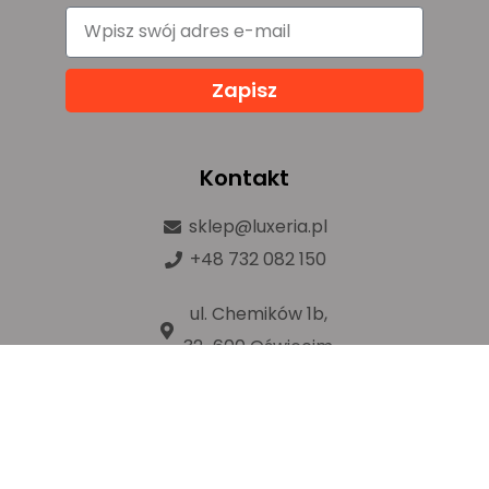
Zapisz
Kontakt
sklep@luxeria.pl
+48 732 082 150
ul. Chemików 1b,
32-600 Oświęcim