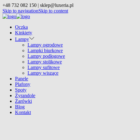
+48 732 082 150 | sklep@luxeria.pl
Skip to navigation
Skip to content
Oczka
Kinkiety
Lampy
Lampy ogrodowe
Lampki biurkowe
Lampy podłogowe
Lampy stolikowe
Lampy sufitowe
Lampy wiszące
Panele
Plafony
Spoty
Żyrandole
Żarówki
Blog
Kontakt