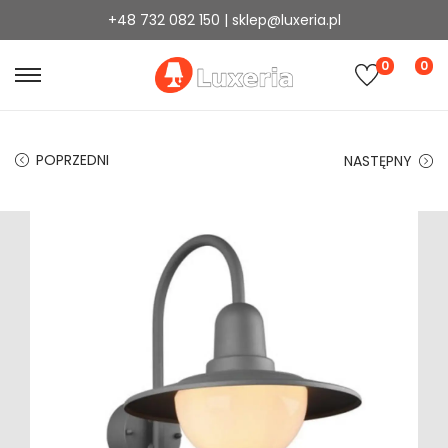
+48 732 082 150 | sklep@luxeria.pl
0
0
POPRZEDNI
NASTĘPNY