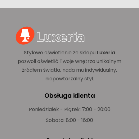
Stylowe oświetlenie ze sklepu
Luxeria
pozwoli oświetlić Twoje wnętrza unikalnym
źródłem światła, nada mu indywidualny,
niepowtarzalny styl.
Obsługa klienta
Poniedziałek - Piątek: 7:00 - 20:00
Sobota: 8:00 - 16:00