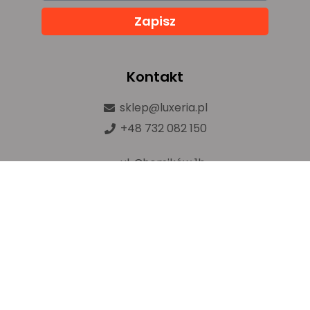
Zapisz
Kontakt
sklep@luxeria.pl
+48 732 082 150
ul. Chemików 1b,
32-600 Oświęcim
Prawa autorskie © luxeria.pl