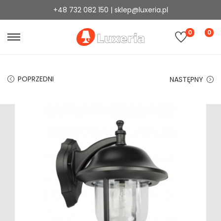
+48 732 082 150 | sklep@luxeria.pl
0
0
POPRZEDNI
NASTĘPNY