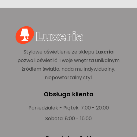
Stylowe oświetlenie ze sklepu
Luxeria
pozwoli oświetlić Twoje wnętrza unikalnym
źródłem światła, nada mu indywidualny,
niepowtarzalny styl.
Obsługa klienta
Poniedziałek - Piątek: 7:00 - 20:00
Sobota: 8:00 - 16:00