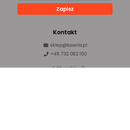
Zapisz
Kontakt
sklep@luxeria.pl
+48 732 082 150
ul. Chemików 1b,
32-600 Oświęcim
Prawa autorskie © luxeria.pl