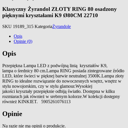
Klasyczny Żyrandol ZŁOTY RING 80 osadzony
pięknymi kryształami K9 Ø80CM 22710
SKU
19189_315
Kategoria
Żyrandole
Opis
Opinie (0)
Opis
Przepiękna Lampa LED z podwójną linią kryształów K9,
lampa o średnicy 80 cm.Lampa RING posiada zintegrowane źródło
LED, które świeci w pięknej barwie neutralnej 3500K.Lampa złoty
RING to idealne rozwiązanie do nowoczesnych wnętrz, wnętrz w
stylu nowojorskim, czy w stylu glamour.Wysokiej
jakości kryształy przepięknie odbiją światło. Dostępna w kilku
rozmiarach jak również w srebrnym kolorze.W kolekcji dostępny
również KINKIET. 5905261076113
Opinie
Na razie nie ma opinii o produkcie.