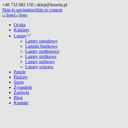
+48 732 082 150 | sklep@luxeria.pl
Skip to navigation
Skip to content
Oczka
Kinkiety
Lampy
Lampy ogrodowe
Lampki biurkowe
Lampy podłogowe
Lampy stolikowe
Lampy sufitowe
Lampy wiszące
Panele
Plafony
Spoty
Żyrandole
Żarówki
Blog
Kontakt