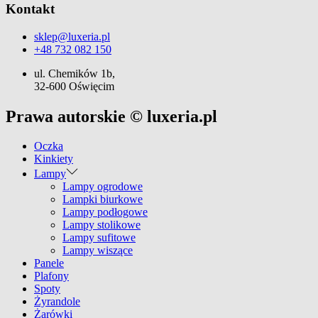
Kontakt
sklep@luxeria.pl
+48 732 082 150
ul. Chemików 1b,
32-600 Oświęcim
Prawa autorskie © luxeria.pl
Oczka
Kinkiety
Lampy
Lampy ogrodowe
Lampki biurkowe
Lampy podłogowe
Lampy stolikowe
Lampy sufitowe
Lampy wiszące
Panele
Plafony
Spoty
Żyrandole
Żarówki