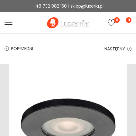
+48 732 082 150 | sklep@luxeria.pl
0
0
POPRZEDNI
NASTĘPNY