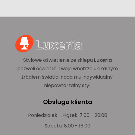
Stylowe oświetlenie ze sklepu
Luxeria
pozwoli oświetlić Twoje wnętrza unikalnym
źródłem światła, nada mu indywidualny,
niepowtarzalny styl.
Obsługa klienta
Poniedziałek - Piątek: 7:00 - 20:00
Sobota: 8:00 - 16:00