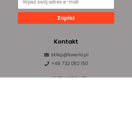
Zapisz
Kontakt
sklep@luxeria.pl
+48 732 082 150
ul. Chemików 1b,
32-600 Oświęcim