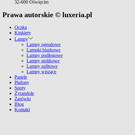
32-600 Oświęcim
Prawa autorskie © luxeria.pl
Oczka
Kinkiety
Lampy
Lampy ogrodowe
Lampki biurkowe
Lampy podłogowe
Lampy stolikowe
Lampy sufitowe
Lampy wiszące
Panele
Plafony
Spoty
Żyrandole
Żarówki
Blog
Kontakt