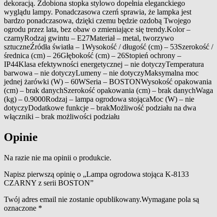
dekoracją. Zdobiona stopka stylowo dopełnia eleganckiego
wyglądu lampy. Ponadczasowa czerń sprawia, że lampka jest
bardzo ponadczasowa, dzięki czemu będzie ozdobą Twojego
ogrodu przez lata, bez obaw o zmieniające się trendy.Kolor –
czarnyRodzaj gwintu – E27Materiał – metal, tworzywo
sztuczneŹródła światła – 1Wysokość / długość (cm) – 53Szerokość /
średnica (cm) – 26Głębokość (cm) – 26Stopień ochrony –
IP44Klasa efektywności energetycznej – nie dotyczyTemperatura
barwowa – nie dotyczyLumeny – nie dotyczyMaksymalna moc
jednej żarówki (W) – 60WSeria – BOSTONWysokość opakowania
(cm) – brak danychSzerokość opakowania (cm) – brak danychWaga
(kg) – 0.9000Rodzaj – lampa ogrodowa stojącaMoc (W) – nie
dotyczyDodatkowe funkcje – brakMożliwość podziału na dwa
włączniki – brak możliwości podziału
Opinie
Na razie nie ma opinii o produkcie.
Napisz pierwszą opinię o „Lampa ogrodowa stojąca K-8133
CZARNY z serii BOSTON”
Twój adres email nie zostanie opublikowany.
Wymagane pola są
oznaczone
*