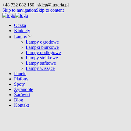
+48 732 082 150 | sklep@luxeria.pl
Skip to navigation
Skip to content
Oczka
Kinkiety
Lampy
Lampy ogrodowe
Lampki biurkowe
Lampy podłogowe
Lampy stolikowe
Lampy sufitowe
Lampy wiszące
Panele
Plafony
Spoty
Żyrandole
Żarówki
Blog
Kontakt