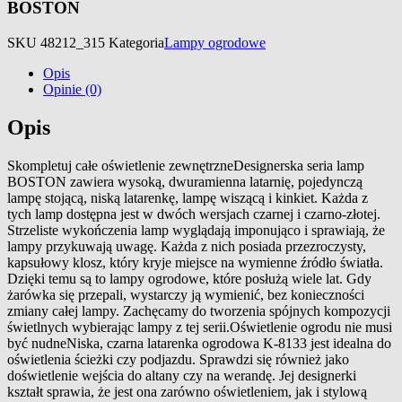
BOSTON
SKU
48212_315
Kategoria
Lampy ogrodowe
Opis
Opinie (0)
Opis
Skompletuj całe oświetlenie zewnętrzneDesignerska seria lamp
BOSTON zawiera wysoką, dwuramienna latarnię, pojedynczą
lampę stojącą, niską latarenkę, lampę wiszącą i kinkiet. Każda z
tych lamp dostępna jest w dwóch wersjach czarnej i czarno-złotej.
Strzeliste wykończenia lamp wyglądają imponująco i sprawiają, że
lampy przykuwają uwagę. Każda z nich posiada przezroczysty,
kapsułowy klosz, który kryje miejsce na wymienne źródło światła.
Dzięki temu są to lampy ogrodowe, które posłużą wiele lat. Gdy
żarówka się przepali, wystarczy ją wymienić, bez konieczności
zmiany całej lampy. Zachęcamy do tworzenia spójnych kompozycji
świetlnych wybierając lampy z tej serii.Oświetlenie ogrodu nie musi
być nudneNiska, czarna latarenka ogrodowa K-8133 jest idealna do
oświetlenia ścieżki czy podjazdu. Sprawdzi się również jako
doświetlenie wejścia do altany czy na werandę. Jej designerki
kształt sprawia, że jest ona zarówno oświetleniem, jak i stylową