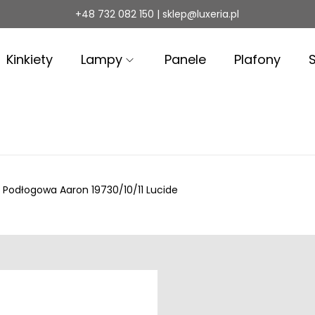
+48 732 082 150 | sklep@luxeria.pl
Kinkiety
Lampy
Panele
Plafony
Podłogowa Aaron 19730/10/11 Lucide