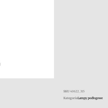
SKU
40622_315
Kategoria
Lampy podłogowe