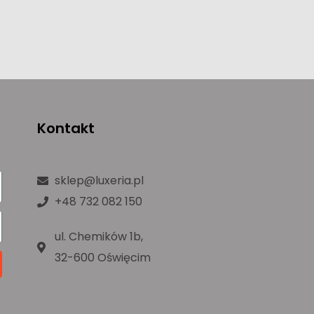
Kontakt
sklep@luxeria.pl
+48 732 082 150
ul. Chemików 1b,
32-600 Oświęcim