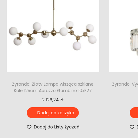
Żyrandol Złoty Lampa wisząca szklane
Żyrandol Vy
Kule 125cm Abruzzo Gambino 10xE27
2 126,24
zł
Dodaj do koszyka
Dodaj do Listy życzeń