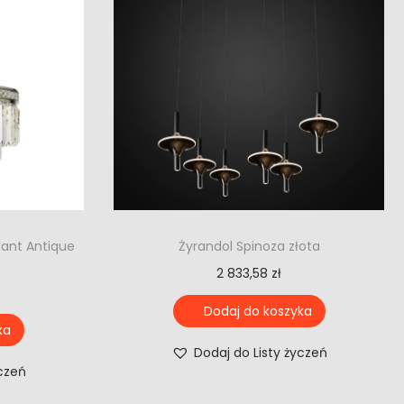
dant Antique
Żyrandol Spinoza złota
2 833,58
zł
Dodaj do koszyka
ka
Dodaj do Listy życzeń
yczeń