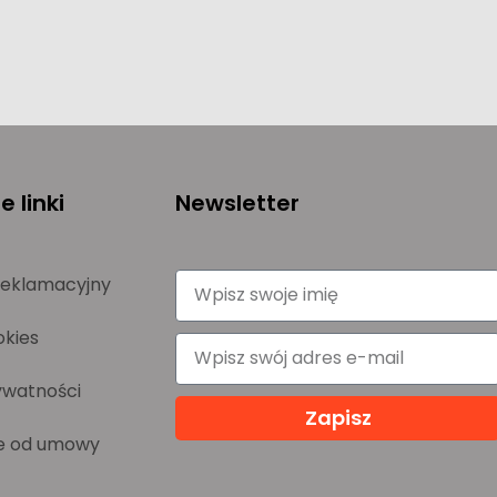
 linki
Newsletter
reklamacyjny
okies
ywatności
Zapisz
e od umowy