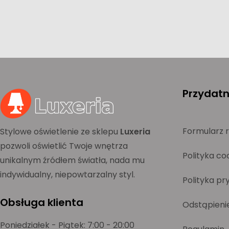
Przydatne
Formularz 
Stylowe oświetlenie ze sklepu
Luxeria
pozwoli oświetlić Twoje wnętrza
Polityka co
unikalnym źródłem światła, nada mu
indywidualny, niepowtarzalny styl.
Polityka pr
Obsługa klienta
Odstąpieni
Poniedziałek - Piątek: 7:00 - 20:00