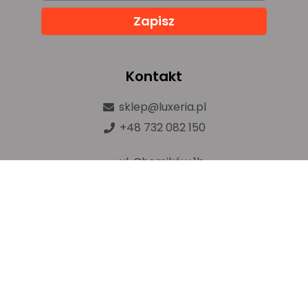
Zapisz
Kontakt
sklep@luxeria.pl
+48 732 082 150
ul. Chemików 1b,
32-600 Oświęcim
Prawa autorskie © luxeria.pl