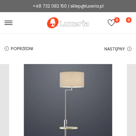
+48 732 082 150 | sklep@luxeria.pl
0
0
POPRZEDNI
NASTĘPNY