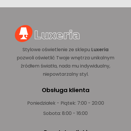
Stylowe oświetlenie ze sklepu
Luxeria
pozwoli oświetlić Twoje wnętrza unikalnym
źródłem światła, nada mu indywidualny,
niepowtarzalny styl.
Obsługa klienta
Poniedziałek - Piątek: 7:00 - 20:00
Sobota: 8:00 - 16:00