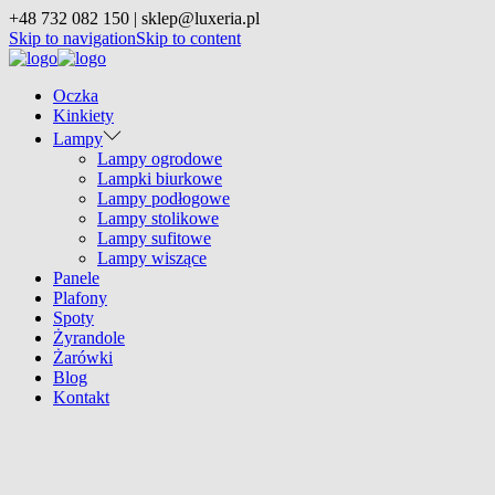
+48 732 082 150 | sklep@luxeria.pl
Skip to navigation
Skip to content
Oczka
Kinkiety
Lampy
Lampy ogrodowe
Lampki biurkowe
Lampy podłogowe
Lampy stolikowe
Lampy sufitowe
Lampy wiszące
Panele
Plafony
Spoty
Żyrandole
Żarówki
Blog
Kontakt