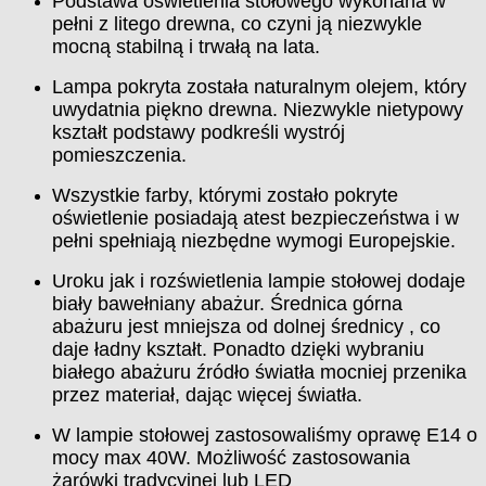
Podstawa oświetlenia stołowego wykonana w
pełni z litego drewna, co czyni ją niezwykle
mocną stabilną i trwałą na lata.
Lampa pokryta została naturalnym olejem, który
uwydatnia piękno drewna. Niezwykle nietypowy
kształt podstawy podkreśli wystrój
pomieszczenia.
Wszystkie farby, którymi zostało pokryte
oświetlenie posiadają atest bezpieczeństwa i w
pełni spełniają niezbędne wymogi Europejskie.
Uroku jak i rozświetlenia lampie stołowej dodaje
biały bawełniany abażur. Średnica górna
abażuru jest mniejsza od dolnej średnicy , co
daje ładny kształt. Ponadto dzięki wybraniu
białego abażuru źródło światła mocniej przenika
przez materiał, dając więcej światła.
W lampie stołowej zastosowaliśmy oprawę E14 o
mocy max 40W. Możliwość zastosowania
żarówki tradycyjnej lub LED