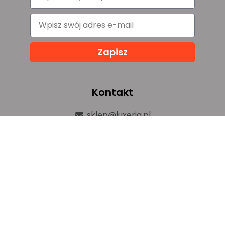
Zapisz
Kontakt
sklep@luxeria.pl
+48 732 082 150
ul. Chemików 1b,
32-600 Oświęcim