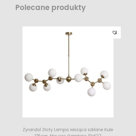
Polecane produkty
Żyrandol Złoty Lampa wisząca szklane Kule
125cm Abruzzo Gambino 10xE27