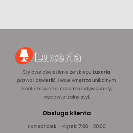
Stylowe oświetlenie ze sklepu
Luxeria
pozwoli oświetlić Twoje wnętrza unikalnym
źródłem światła, nada mu indywidualny,
niepowtarzalny styl.
Obsługa klienta
Poniedziałek - Piątek: 7:00 - 20:00