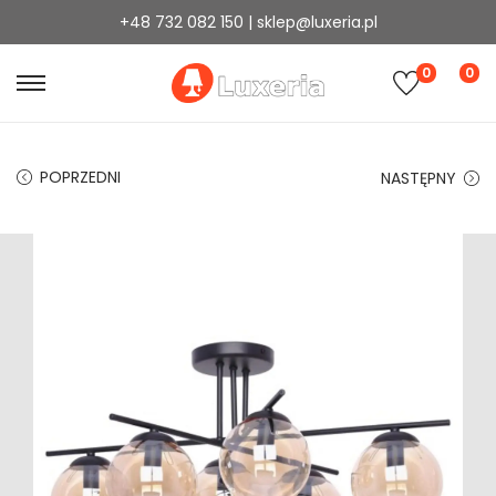
+48 732 082 150 | sklep@luxeria.pl
0
0
POPRZEDNI
NASTĘPNY