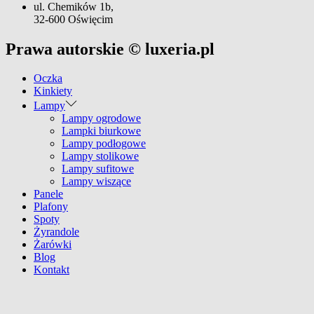
ul. Chemików 1b,
32-600 Oświęcim
Prawa autorskie © luxeria.pl
Oczka
Kinkiety
Lampy
Lampy ogrodowe
Lampki biurkowe
Lampy podłogowe
Lampy stolikowe
Lampy sufitowe
Lampy wiszące
Panele
Plafony
Spoty
Żyrandole
Żarówki
Blog
Kontakt