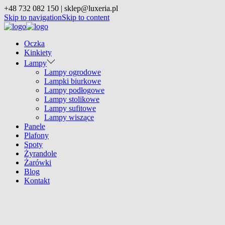
+48 732 082 150 | sklep@luxeria.pl
Skip to navigation
Skip to content
Oczka
Kinkiety
Lampy
Lampy ogrodowe
Lampki biurkowe
Lampy podłogowe
Lampy stolikowe
Lampy sufitowe
Lampy wiszące
Panele
Plafony
Spoty
Żyrandole
Żarówki
Blog
Kontakt