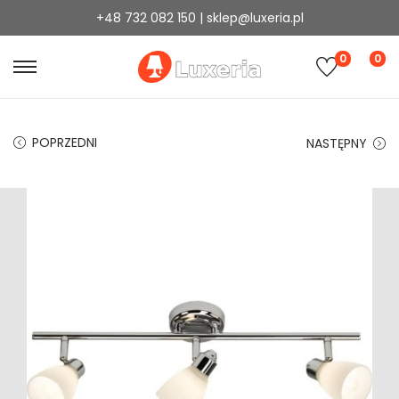
+48 732 082 150 | sklep@luxeria.pl
0
0
POPRZEDNI
NASTĘPNY