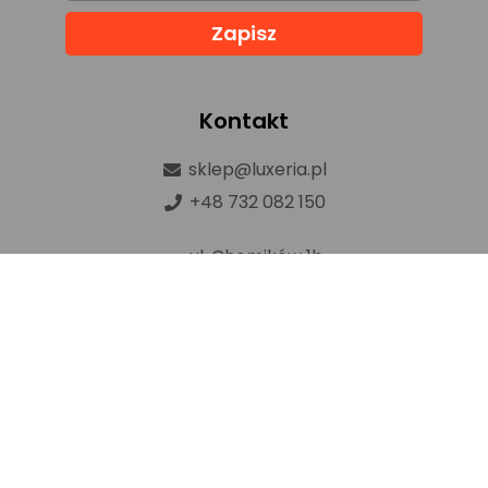
Zapisz
Kontakt
sklep@luxeria.pl
+48 732 082 150
ul. Chemików 1b,
32-600 Oświęcim
Prawa autorskie © luxeria.pl