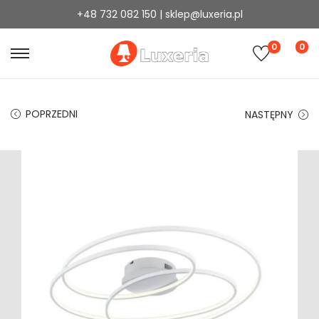
+48 732 082 150 | sklep@luxeria.pl
0
0
POPRZEDNI
NASTĘPNY