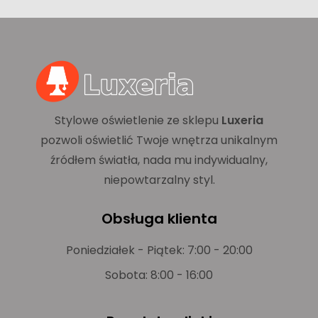
Stylowe oświetlenie ze sklepu
Luxeria
pozwoli oświetlić Twoje wnętrza unikalnym
źródłem światła, nada mu indywidualny,
niepowtarzalny styl.
Obsługa klienta
Poniedziałek - Piątek: 7:00 - 20:00
Sobota: 8:00 - 16:00