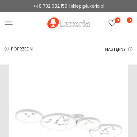
+48 732 082 150 | sklep@luxeria.pl
0
0
POPRZEDNI
NASTĘPNY