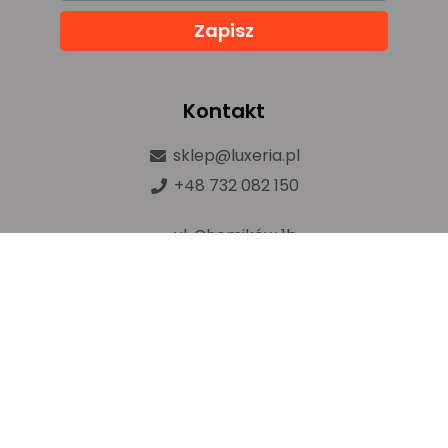
Zapisz
Kontakt
sklep@luxeria.pl
+48 732 082 150
ul. Chemików 1b,
32-600 Oświęcim
Prawa autorskie © luxeria.pl