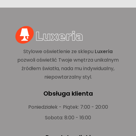
Stylowe oświetlenie ze sklepu
Luxeria
pozwoli oświetlić Twoje wnętrza unikalnym
źródłem światła, nada mu indywidualny,
niepowtarzalny styl.
Obsługa klienta
Poniedziałek - Piątek: 7:00 - 20:00
Sobota: 8:00 - 16:00