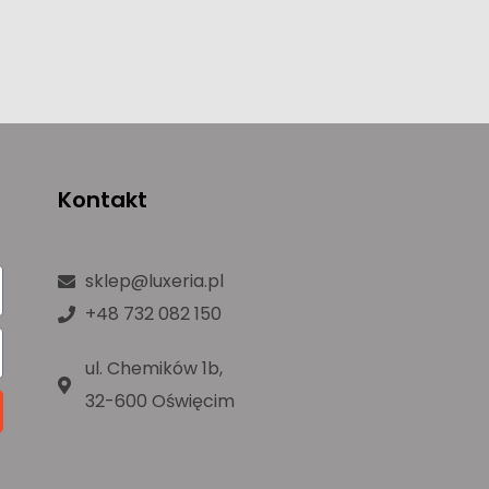
Kontakt
sklep@luxeria.pl
+48 732 082 150
ul. Chemików 1b,
32-600 Oświęcim