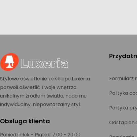
Przydatne
Formularz 
Stylowe oświetlenie ze sklepu
Luxeria
pozwoli oświetlić Twoje wnętrza
Polityka co
unikalnym źródłem światła, nada mu
indywidualny, niepowtarzalny styl.
Polityka pr
Obsługa klienta
Odstąpieni
Poniedziałek - Piątek: 7:00 - 20:00