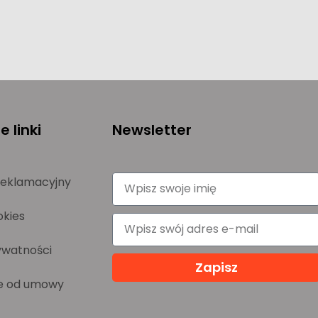
 linki
Newsletter
reklamacyjny
okies
ywatności
Zapisz
e od umowy