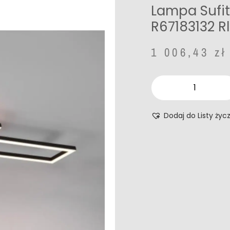
Lampa Sufi
R67183132 Rl
1 006,43
zł
Dodaj do Listy życ