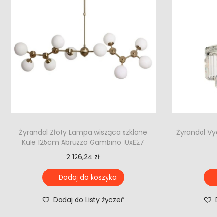
Żyrandol Złoty Lampa wisząca szklane
Żyrandol Vy
Kule 125cm Abruzzo Gambino 10xE27
2 126,24
zł
Dodaj do koszyka
Dodaj do Listy życzeń