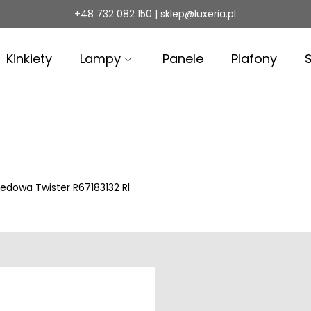
+48 732 082 150 | sklep@luxeria.pl
Kinkiety
Lampy
Panele
Plafony
edowa Twister R67183132 Rl