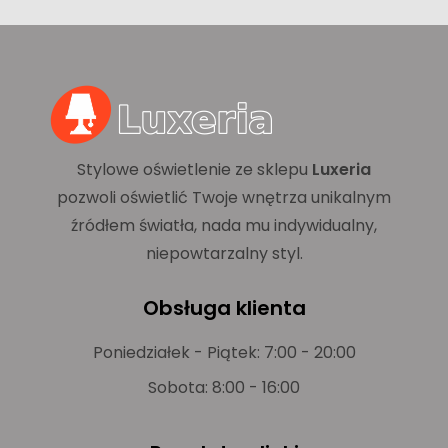
Stylowe oświetlenie ze sklepu
Luxeria
pozwoli oświetlić Twoje wnętrza unikalnym
źródłem światła, nada mu indywidualny,
niepowtarzalny styl.
Obsługa klienta
Poniedziałek - Piątek: 7:00 - 20:00
Sobota: 8:00 - 16:00