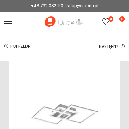
+48 732 082 150 | sklep@luxeria.pl
0
0
POPRZEDNI
NASTĘPNY