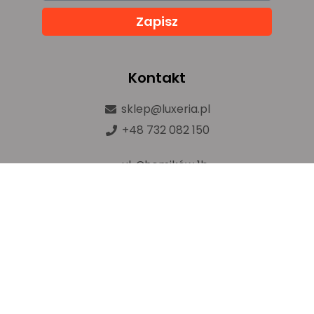
Zapisz
Kontakt
sklep@luxeria.pl
+48 732 082 150
ul. Chemików 1b,
32-600 Oświęcim
Prawa autorskie © luxeria.pl